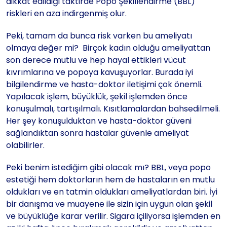
dikkat edildiği taktirde Popo Şekillendirme (BBL)
riskleri en aza indirgenmiş olur.
Peki, tamam da bunca risk varken bu ameliyatı
olmaya değer mi? Birçok kadın olduğu ameliyattan
son derece mutlu ve hep hayal ettikleri vücut
kıvrımlarına ve popoya kavuşuyorlar. Burada iyi
bilgilendirme ve hasta-doktor iletişimi çok önemli.
Yapılacak işlem, büyüklük, şekil işlemden önce
konuşulmalı, tartışılmalı. Kısıtlamalardan bahsedilmeli.
Her şey konuşulduktan ve hasta-doktor güveni
sağlandıktan sonra hastalar güvenle ameliyat
olabilirler.
Peki benim istediğim gibi olacak mı? BBL, veya popo
estetiği hem doktorların hem de hastaların en mutlu
oldukları ve en tatmin oldukları ameliyatlardan biri. İyi
bir danışma ve muayene ile sizin için uygun olan şekil
ve büyüklüğe karar verilir. Sigara içiliyorsa işlemden en