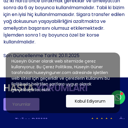
az iki hafta önce bırakmak gereklidir ve ameliyattan
sonra da 6 ay boyunca kullanılmamalıdır. Tabii ki bizim
için en iyisi hiç kullanılmamasıdır. Sigara transfer edilen
yağ dokusunun yaşayabilirliğini azaltmakta ve
ameliyatın başarısını olumsuz etkilemektedir.
İşlemden sonra 1 ay boyunca özel bir korse
kullanılmalıdır.
Son Güncellenme Tarihi: 20.11.2025
Hüseyin Güner olarak web sitemizde çerez
kullanıyoruz. Bu Çerez Politikası, Hüseyin Güner
tarafından huseyinguner.com adresinde işletilen
web sitesi için geçerlidir ve çerezlerin kullanımı bu
HASTA
YORUMLARI
Politikada belirtilen şartlara uygun olarak
gerçekleştirilecektir.
Kabul Ediyorum
Yorumlar
Tuğçe D*****
Özg