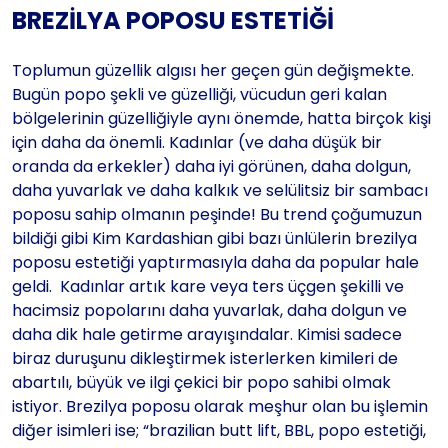
BREZİLYA POPOSU ESTETİĞİ
Toplumun güzellik algısı her geçen gün değişmekte.
Bugün popo şekli ve güzelliği, vücudun geri kalan
bölgelerinin güzelliğiyle aynı önemde, hatta birçok kişi
için daha da önemli. Kadınlar (ve daha düşük bir
oranda da erkekler) daha iyi görünen, daha dolgun,
daha yuvarlak ve daha kalkık ve selülitsiz bir sambacı
poposu sahip olmanın peşinde! Bu trend çoğumuzun
bildiği gibi Kim Kardashian gibi bazı ünlülerin brezilya
poposu estetiği yaptırmasıyla daha da popular hale
geldi. Kadınlar artık kare veya ters üçgen şekilli ve
hacimsiz popolarını daha yuvarlak, daha dolgun ve
daha dik hale getirme arayışındalar. Kimisi sadece
biraz duruşunu dikleştirmek isterlerken kimileri de
abartılı, büyük ve ilgi çekici bir popo sahibi olmak
istiyor. Brezilya poposu olarak meşhur olan bu işlemin
diğer isimleri ise; “brazilian butt lift, BBL, popo estetiği,