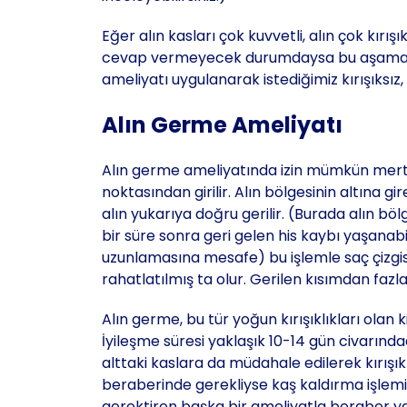
Eğer alın kasları çok kuvvetli, alın çok kır
cevap vermeyecek durumdaysa bu aşamada 
ameliyatı uygulanarak istediğimiz kırışıksı
Alın Germe Ameliyatı
Alın germe ameliyatında izin mümkün merteb
noktasından girilir. Alın bölgesinin altına gir
alın yukarıya doğru gerilir. (Burada alın böl
bir süre sonra geri gelen his kaybı yaşanabi
uzunlamasına mesafe) bu işlemle saç çizgisi
rahatlatılmış ta olur. Gerilen kısımdan fazla 
Alın germe, bu tür yoğun kırışıklıkları olan 
İyileşme süresi yaklaşık 10-14 gün civarındadı
alttaki kaslara da müdahale edilerek kırışık
beraberinde gerekliyse kaş kaldırma işlemin
gerektiren başka bir ameliyatla beraber y