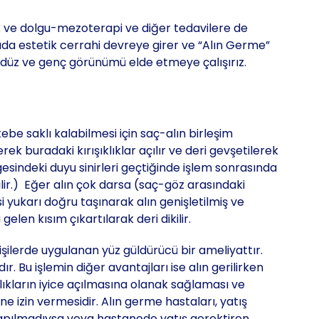
ışık ve dolgu-mezoterapi ve diğer tedavilere de
estetik cerrahi devreye girer ve “Alın Germe”
z, düz ve genç görünümü elde etmeye çalışırız.
e saklı kalabilmesi için saç-alın birleşim
erek buradaki kırışıklıklar açılır ve deri gevşetilerek
gesindeki duyu sinirleri geçtiğinde işlem sonrasında
lir.) Eğer alın çok darsa (saç-göz arasındaki
 yukarı doğru taşınarak alın genişletilmiş ve
gelen kısım çıkartılarak deri dikilir.
kişilerde uygulanan yüz güldürücü bir ameliyattır.
r. Bu işlemin diğer avantajları ise alın gerilirken
lıkların iyice açılmasına olanak sağlaması ve
e izin vermesidir. Alın germe hastaları, yatış
apılmadıysa veya hastanede yatış gerektiren