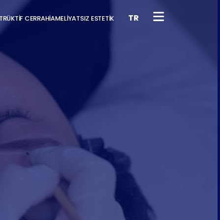
TR
RÜKTİF CERRAHİ
AMELİYATSIZ ESTETİK