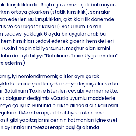
daki kırışıklıklardır. Başta gözümüze çok batmayan
ken ortaya çıkarken (statik kırışıklık), sonraları
erler. Bu kırışıklıkları, çıktıkları ilk dönemde
erus ve corrugator kasları) Botulinum Toksin
tedavisi yaklaşık 6 ayda bir uygulanarak bu
i hem kırışıkları tedavi ederek giderir hem de ileri
OXin’i hepiniz biliyorsunuz, meşhur olan ismini
daha detaylı bilgiyi “Botulinum Toxin Uygulamaları”
iye ederim.)
ış, iyi nemlendirmemiş ciltler aynı çorak
şıklıklar enine şeritler şeklinde yerleşmiş olur ve bu
klar Botulinum Toxin’e istenilen cevabı vermemekte,
it dolgusu” dediğimiz vücutla uyumlu maddelerle
eye çalışırız. Bununla birlikte alındaki cilt kalitesini
gularız. (Mezoterapi, cildin ihtiyacı olan ama
it gibi yapıtaşlarını derinin katmanları içine özel
nin ayrıntılarını “Mezoterapi” başlığı altında