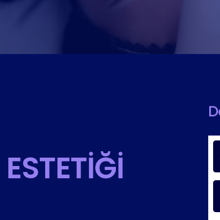
D
 ESTETIĞI