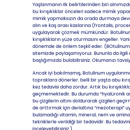
Yaşlanmanın ilk belirtilerinden biri alnımız
bu kırışıklıklar önceleri sadece mimik yapar
mimik yapmaksızın da orada durmaya devam ed
alın ve kaş arası kaslarına (frontalis, proc
uygulayarak çözmek mümkündür. Botulinum 
kırışıklıkların yüze oturmasını engeller. Yan
dönemde de önlem teşkil eder. (BOtulinum T
sitemizde paylaşamıyoruz. Bununla da ilgili 
başlığımızda bulabilirsiniz. Okumanızı tavs
Ancak iyi bakılmamış, Botulinum uygulanmam
topraklara dönerler. belli bir yaşta abu kırı
kez tedavisi daha zordur. Artık bu kırışıklı
geçmemektedir. Bu durumda “hyalüronik as
bu çizgilerin altını doldurarak çizgileri geçirm
de arttırmak için derialtına “mezoterapi” uy
bulamadığı vitamin, mineral, nem ve aminoas
tekniklerle verildiği bir tedavidir. Bu tedavi
inceleyebilirsiniz.)