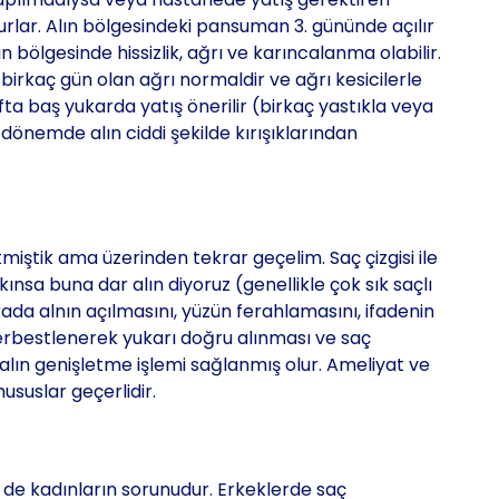
rlar. Alın bölgesindeki pansuman 3. gününde açılır
ın bölgesinde hissizlik, ağrı ve karıncalanma olabilir.
k birkaç gün olan ağrı normaldir ve ağrı kesicilerle
afta baş yukarda yatış önerilir (birkaç yastıkla veya
dönemde alın ciddi şekilde kırışıklarından
iştik ama üzerinden tekrar geçelim. Saç çizgisi ile
ınsa buna dar alın diyoruz (genellikle çok sık saçlı
ada alnın açılmasını, yüzün ferahlamasını, ifadenin
 serbestlenerek yukarı doğru alınması ve saç
 alın genişletme işlemi sağlanmış olur. Ameliyat ve
hususlar geçerlidir.
 de kadınların sorunudur. Erkeklerde saç