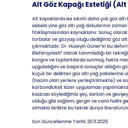
Alt Göz Kapağı Estetiği (Alt
Alt kapaklarda ise sıkıntı daha çok göz alt
sebebi yine göz altı yağ dokularının zaman i
fıtıklaşmasından kaynaklanır. Sonuç olarak g
torbalar ve gözyaşı oluğu dediğimiz göz alt
çıkmaktadır. Dr. Hüseyin Güner’in bu deformi
Blefaroplasti” olarak tanımladığı bir tekniği
kongre ve toplantılarda sunmuş, hatta mesl
uyguladığını ve başarılı sonuçlar aldığını g
küçük bir delikten göz altı yağ pakelerine
(hacim olan yerlere yerleştirilmekte) ve so
karbondioksit lazer uygulaması yapılmaktad
kısacası söylediğimiz şey, sarkan ve gevşe
olduğu gibi sağlam, gergin ve canlı halini 
olmakla birlikte bu teknik dünya literatüründ
Son Güncellenme Tarihi: 20.11.2025