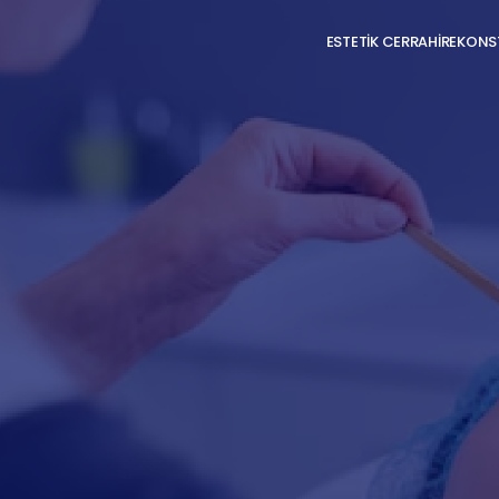
ESTETİK CERRAHİ
REKONST