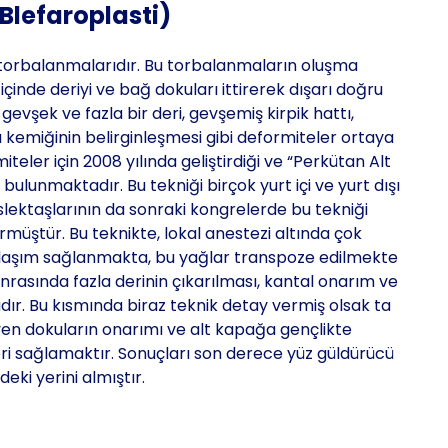
 Blefaroplasti)
ı torbalanmalarıdır. Bu torbalanmaların oluşma
çinde deriyi ve bağ dokuları ittirerek dışarı doğru
evşek ve fazla bir deri, gevşemiş kirpik hattı,
ı kemiğinin belirginleşmesi gibi deformiteler ortaya
teler için 2008 yılında geliştirdiği ve “Perkütan Alt
 bulunmaktadır. Bu tekniği birçok yurt içi ve yurt dışı
ektaşlarının da sonraki kongrelerde bu tekniği
örmüştür. Bu teknikte, lokal anestezi altında çok
 ulaşım sağlanmakta, bu yağlar transpoze edilmekte
nrasında fazla derinin çıkarılması, kantal onarım ve
ır. Bu kısmında biraz teknik detay vermiş olsak ta
yen dokuların onarımı ve alt kapağa gençlikte
geri sağlamaktır. Sonuçları son derece yüz güldürücü
eki yerini almıştır.