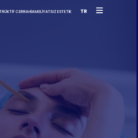
TR
RÜKTİF CERRAHİ
AMELİYATSIZ ESTETİK