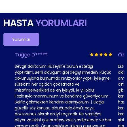
HASTA
YORUMLARI
Yorumlar
Tuğçe D*****
Özg
Sevgili doktorum Hüseyin'e burun estetiği
Estet
yaptırdım. Beni olduğum gibi değiştirmeden, küçük
olar
dokunuşlarla burnumda revizyonlar yaptı. İyileşme
ameli
sürecim her açıdan çok rahattı ve
olma
misafirperverlikleri de en iyisiydi. 14 yıl oldu.
gibi 
Fazlasıyla memnunum ve kendime güveniyorum.
karş
Selfie çekmekten kendimi alamıyorum :) Doğal
hasta
güzellik söz konusu olduğunda ömür boyu
karşı
doktorunuz olarak en iyi seçimdir. Ne yaptığını
kendi
biliyor ve ekibi çok profesyonel, yardımsever ve her
sihir
zaman nazik. Onun varlığına şükran duyuyorum.
etse