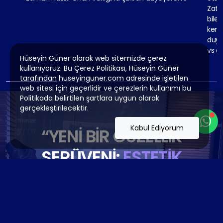
Zate
bile
kend
duyg
vs de
Hüseyin Güner olarak web sitemizde çerez
kullanıyoruz. Bu Çerez Politikası, Hüseyin Güner
tarafından huseyinguner.com adresinde işletilen
web sitesi için geçerlidir ve çerezlerin kullanımı bu
Politikada belirtilen şartlara uygun olarak
gerçekleştirilecektir.
Kabul Ediyorum
“YENI BIR GÜZELLIK
SERÜVENI:
ESTETIK
CERRAHI ILE YENIDEN
DOĞUN!”